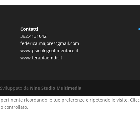
Contatti
392.4131042
federica.majore@gmail.com
www.psicologoalimentare.it
www.terapiaemdr.it
 Sviluppato da
Nine Studio Multimedia
ù pertinente ricordando le tue preferenze e ripetendo le visite. Clicc
o controllato.