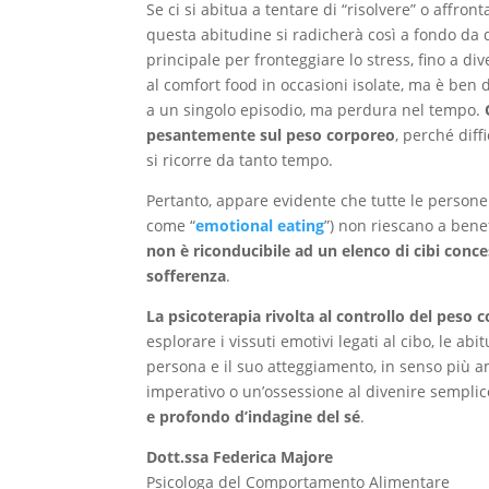
Se ci si abitua a tentare di “risolvere” o affr
questa abitudine si radicherà così a fondo da d
principale per fronteggiare lo stress, fino a di
al comfort food in occasioni isolate, ma è ben 
a un singolo episodio, ma perdura nel tempo.
pesantemente sul peso corporeo
, perché diff
si ricorre da tanto tempo.
Pertanto, appare evidente che tutte le persone
come “
emotional eating
”) non riescano a benef
non è riconducibile ad un elenco di cibi conce
sofferenza
.
La psicoterapia rivolta al controllo del peso 
esplorare i vissuti emotivi legati al cibo, le ab
persona e il suo atteggiamento, in senso più am
imperativo o un’ossessione al divenire sempli
e profondo d’indagine del sé
.
Dott.ssa Federica Majore
Psicologa del Comportamento Alimentare