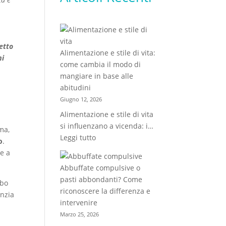
zetto
Alimentazione e stile di vita:
mi
come cambia il modo di
mangiare in base alle
abitudini
Giugno 12, 2026
Alimentazione e stile di vita
si influenzano a vicenda: i…
ma,
:
Leggi tutto
o
.
Alimentazione
re a
e
Abbuffate compulsive o
stile
pasti abbondanti? Come
ibo
di
riconoscere la differenza e
anzia
vita:
intervenire
come
Marzo 25, 2026
cambia