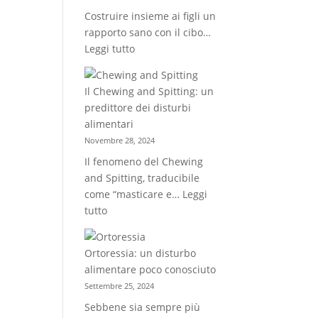
per
Costruire insieme ai figli un
il
rapporto sano con il cibo…
futuro
:
Leggi tutto
Almond
mum:
Il Chewing and Spitting: un
chi
predittore dei disturbi
sono
alimentari
e
Novembre 28, 2024
come
Il fenomeno del Chewing
condizionano
and Spitting, traducibile
l’alimentazione
come “masticare e…
Leggi
dei
:
tutto
figli
Il
Chewing
Ortoressia: un disturbo
and
alimentare poco conosciuto
Spitting:
Settembre 25, 2024
un
Sebbene sia sempre più
predittore