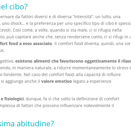
el cibo?
vare da fattori diversi e di diversa “intensità”: un lutto, una
o, uno shock… e la preferenza per uno specifico tipo di cibo è spess
evoli. Così come, a volte, quando si sta male, ci si rifugia nella
o, può capitare anche che, senza rendersene conto, ci si rifugi in 
fort food a esso associato
. Il comfort food diventa, quindi, una sor
us
.
ggettivo,
esistono alimenti che favoriscono oggettivamente il rilas
endo, in maniera naturale, a ridurre momentaneamente lo stress 
to fondente. Nel caso del comfort food, alla capacità di influire
e si aggiunge anche il
valore emotivo
legato a esperienze
e fisiologici
, dunque, fa sì che sotto la definizione di comfort
plessa di fattori che possono influenzare notevolmente il
sima abitudine?