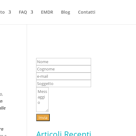
nto
FAQ
EMDR
Blog
Contatti
o,
un
lle
Invia
ra
Articoli Recenti
za e