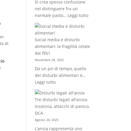
Si crea spesso confusione
il
nel distinguere fra un
modo
:
normale pasto…
Leggi tutto
di
Abbuffate
mangiare
o
compulsive
in
o
base
un
Social media e disturbi
pasti
alle
ta di
alimentari: le fragilità celate
abbondanti?
abitudini
dai filtri
Come
Novembre 28, 2025
cio
riconoscere
e
Da un po’ di tempo, quello
la
dei disturbi alimentari è…
differenza
:
Leggi tutto
e
Social
intervenire
media
Tre disturbi legati all’ansia:
e
insonnia, attacchi di panico,
disturbi
DCA
alimentari:
Agosto 24, 2025
le
L’ansia rappresenta uno
fragilità