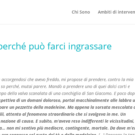
Chi Sono
Ambiti di interve
perché può farci ingrassare
 accorgendosi che avevo freddo, mi propose di prendere, contro la mia
on so perché, mutai parere. Mandò a prendere uno di quei dolci corti e
mpo della valva scanalata di una conchiglia di San Giacomo. E poco dop
ospettiva di un domani doloroso, portai macchinalmente alle labbra 
ppare un pezzetto della
madeleine
. Ma appena la sorsata mescolata a
salii, attento al fenomeno straordinario che si svolgeva in me. Un
nozione di causa. E subito, m’aveva reso indifferenti le vicissitudini,
a vita… non mi sentivo più mediocre, contingente, mortale. Da dove m’e
e era connessa col gusto del tè e della
madeleine
. […] Depongo la taz