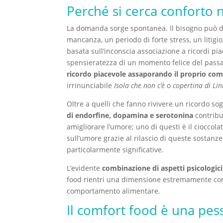
Perché si cerca conforto n
La domanda sorge spontanea. Il bisogno può deri
mancanza, un periodo di forte stress, un litigi
basata sull’inconscia associazione a ricordi piac
spensieratezza di un momento felice del passat
ricordo piacevole assaporando il proprio com
irrinunciabile
Isola che non c’è
o
copertina di Lin
Oltre a quelli che fanno rivivere un ricordo so
di endorfine, dopamina e serotonina
contribu
amigliorare l’umore; uno di questi è il cioccola
sull’umore grazie al rilascio di queste sostanz
particolarmente significative.
L’evidente
combinazione di aspetti psicologici 
food rientri una dimensione estremamente com
comportamento alimentare.
Il comfort food è una pes