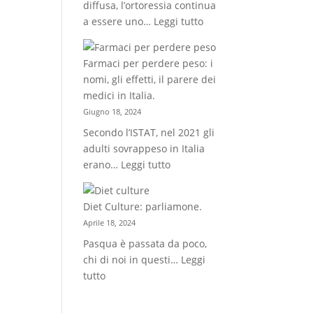
diffusa, l’ortoressia continua
dei
:
a essere uno…
Leggi tutto
disturbi
Ortoressia:
alimentari
un
Farmaci per perdere peso: i
disturbo
nomi, gli effetti, il parere dei
alimentare
medici in Italia.
poco
Giugno 18, 2024
conosciuto
Secondo l’ISTAT, nel 2021 gli
adulti sovrappeso in Italia
:
erano…
Leggi tutto
Farmaci
per
Diet Culture: parliamone.
perdere
Aprile 18, 2024
peso:
Pasqua è passata da poco,
i
chi di noi in questi…
Leggi
nomi,
:
tutto
gli
Diet
effetti,
Culture:
il