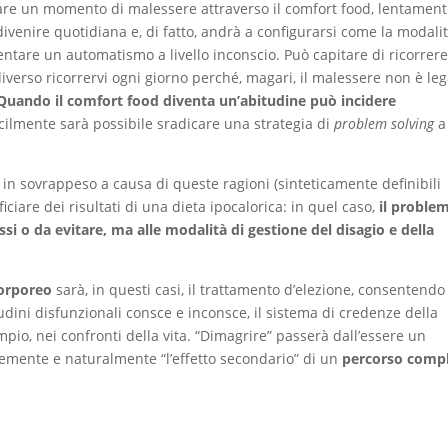
ontare un momento di malessere attraverso il comfort food, lentamen
ivenire quotidiana e, di fatto, andrà a configurarsi come la modali
ventare un automatismo a livello inconscio. Può capitare di ricorrer
diverso ricorrervi ogni giorno perché, magari, il malessere non è le
Quando il comfort food diventa un’abitudine può incidere
icilmente sarà possibile sradicare una strategia di
problem solving
a
 in sovrappeso a causa di queste ragioni (sinteticamente definibili
iciare dei risultati di una dieta ipocalorica: in quel caso,
il proble
ssi o da evitare, ma alle modalità di gestione del disagio e della
corporeo
sarà, in questi casi, il trattamento d’elezione, consentendo
itudini disfunzionali consce e inconsce, il sistema di credenze della
pio, nei confronti della vita. “Dimagrire” passerà dall’essere un
cemente e naturalmente “l’effetto secondario” di un
percorso comp