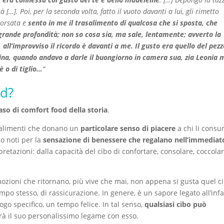
à […]. Poi, per la seconda volta, fatto il vuoto davanti a lui, gli rimetto
sorsata e
sento in me il trasalimento di qualcosa che si sposta, che
grande profondità; non so cosa sia, ma sale, lentamente; avverto la
 all’improvviso il ricordo è davanti a me. Il gusto era quello del pez
a, quando andavo a darle il buongiorno in camera sua, zia Leonia 
è o di tiglio…
“
od?
aso di comfort food della storia
.
i alimenti che donano un
particolare senso di piacere
a chi li consu
o noti per la
sensazione di benessere che regalano nell’immediat
pretazioni: dalla capacità del cibo di confortare, consolare, coccola
 emozioni che ritornano, più vive che mai, non appena si gusta quel c
mpo stesso, di rassicurazione. In genere, è un sapore legato all’inf
ogo specifico, un tempo felice. In tal senso,
qualsiasi cibo può
rà il suo personalissimo legame con esso.