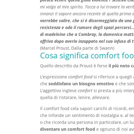
mi volgo al mio spirito. Tocca a lui trovare la verit
innanzi il sapore ancora recente di quella prima 
vorrebbe salire, che si è disormeggiato da una 
resistenza e odo il rumore degli spazi percorsi…
di
madeleine
che a Combray, la domenica mattin
offriva dopo averlo inzuppato nel suo infuso di t
(Marcel Proust, Dalla parte di Swann)
Cosa significa comfort fo
Quello descritto da Proust è forse
il più noto c
L’espressione
comfort food
si riferisce a quegl
che
soddisfano un bisogno emotivo
e che son
L’aggettivo inglese
comfort
si presta a più inter
quella di ristorare, lenire, alleviare.
Il comfort food cela sapori carichi di ricordi,
che infonde un sentimento di nostalgia e, al te
o che ricorda una persona in particolare, un lu
diventare un comfort food
e ognuno di noi av