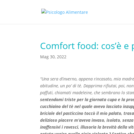
Comfort food: cos’è e 
Mag 30, 2022
“Una sera d’inverno, appena rincasato, mia madre
abitudine, un po’ di tè. Dapprima rifiutai, poi, n
paffuti, chiamati
madeleine
, che sembrano lo sta
sentendomi triste per la giornata cupa e la pr
cucchiaino del tè nel quale avevo lasciato inzu
briciole del pasticcino toccò il mio palato, tra
delizioso piacere m’aveva invaso, isolato, senza 
inoffensivi i rovesci, illusoria la brevità dell
potuta venire quella gioia violenta ? Sentivo ch